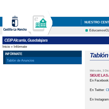
NUESTRO CEN
EducamosC
CEIP Alcarria, Guadalajara
Inicio
»
Infórmate
Se encuentra usted aquí
Tablón
INFÓRMATE
Tablón de Anuncios
Miércoles, 3 Di
SIGUE LAS
En Facebook
En Twitter:
CE
En Instagram