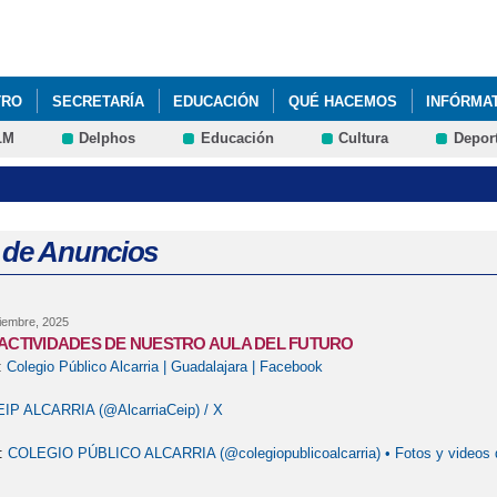
Pasar al
contenido
principal
TRO
SECRETARÍA
EDUCACIÓN
QUÉ HACEMOS
INFÓRMA
LM
Delphos
Educación
Cultura
Depor
 de Anuncios
ciembre, 2025
 ACTIVIDADES DE NUESTRO AULA DEL FUTURO
:
Colegio Público Alcarria | Guadalajara | Facebook
IP ALCARRIA (@AlcarriaCeip) / X
:
COLEGIO PÚBLICO ALCARRIA (@colegiopublicoalcarria) • Fotos y videos 