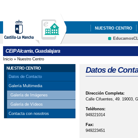
Pa
co
pri
NUESTRO CENTRO
EducamosC
CRFP
CEIP Alcarria, Guadalajara
Inicio
»
Nuestro Centro
Se encuentra usted aquí
Datos de Conta
NUESTRO CENTRO
Datos de Contacto
Galería Multimedia
Dirección Completa:
Galería de Imágenes
Calle Cifuentes, 49. 19003, 
Galería de Vídeos
Teléfonos:
Contacta con nosotros
949221014
Fax:
949223451