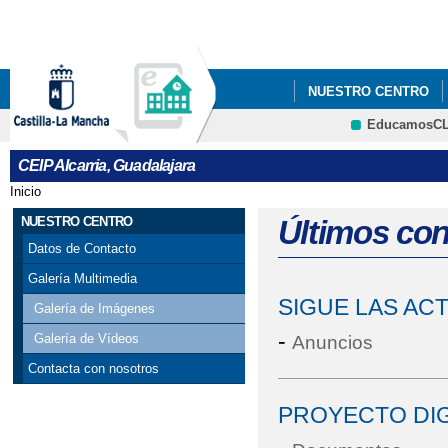
Pa
co
pri
NUESTRO CENTRO
EducamosC
CRFP
CEIP Alcarria, Guadalajara
Inicio
Se encuentra usted aquí
NUESTRO CENTRO
Últimos co
Datos de Contacto
Galería Multimedia
SIGUE LAS AC
Galería de Imágenes
-
Galería de Vídeos
Anuncios
Contacta con nosotros
PROYECTO DIG