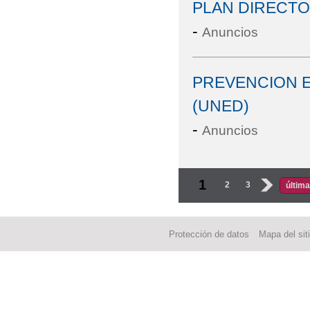
PLAN DIRECT
-
Anuncios
PREVENCION E
(UNED)
-
Anuncios
Páginas
1
2
3
›
última
Protección de datos
Mapa del sit